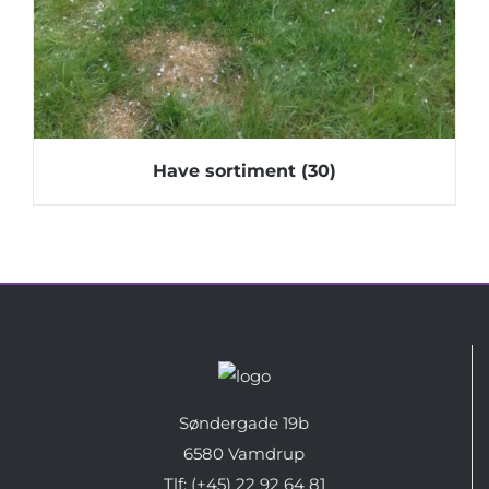
Have sortiment
(30)
Søndergade 19b
6580 Vamdrup
Tlf: (+45) 22 92 64 81