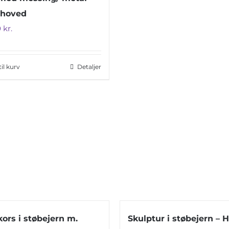
 hoved
0
kr.
 til kurv
Detaljer
kors i støbejern m.
Skulptur i støbejern – 