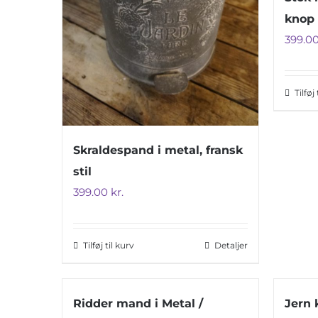
knop
399.0
Tilføj
Skraldespand i metal, fransk
stil
399.00
kr.
Tilføj til kurv
Detaljer
Ridder mand i Metal /
Jern 