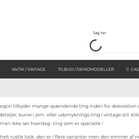
ANTIK / VINTAGE
TILBUD / DEMOMODELLER
CAS
ategori tilbyder mange spændende ting inden for dekoration 
r, kurve i jern eller udsmyknings ting i vintage stil. klik i
 man ikke ser hverdag- ting som er specielle !
 i helt rustik look. den er i flere varianter men den emmer af no