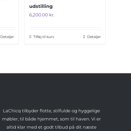
udstilling
6,200.00
kr.
Detaljer
Tilføj til kurv
Detaljer
LaChicq tilbyder flotte, stilfulde og hyggelige
møbler, til både hjemmet, som til haven. Vi er
altid klar med et godt tilbud på dit næste