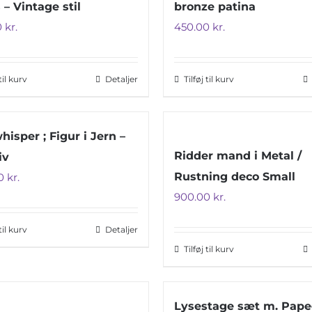
 – Vintage stil
bronze patina
0
kr.
450.00
kr.
 til kurv
Detaljer
Tilføj til kurv
hisper ; Figur i Jern –
Ridder mand i Metal /
iv
Rustning deco Small
0
kr.
900.00
kr.
 til kurv
Detaljer
Tilføj til kurv
Lysestage sæt m. Pape