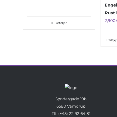
Engel
Rust 
2,900
Detaljer
Tilføj
Søndergade 19b
6580 Vamdrup
Tlf: (+45) 22 92 64 81