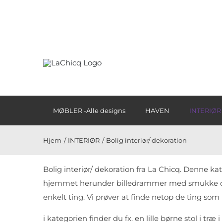
Skip
to
content
MØBLER -Alle designs
HAVEN
INTERIØR
Hjem
INTERIØR
Bolig interiør/ dekoration
Bolig interiør/ dekoration fra La Chicq. Denne k
hjemmet herunder billedrammer med smukke detalje
enkelt ting. Vi prøver at finde netop de ting som
i kategorien finder du fx. en lille børne stol i træ