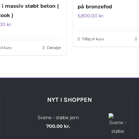
 i massiv støbt beton (
på bronzefod
look )
5,800.00
kr.
.00
kr.
Tilføj til kurv
 til kurv
Detaljer
NYT I SHOPPEN
Svane - støbe jern
700.00
kr.