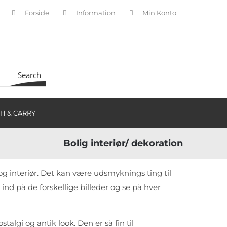
Forside
Information
Min Konto
INDKØBSKURV
Search
H & CARRY
Bolig interiør/ dekoration
og interiør. Det kan være udsmyknings ting til
nd på de forskellige billeder og se på hver
stalgi og antik look. Den er så fin til