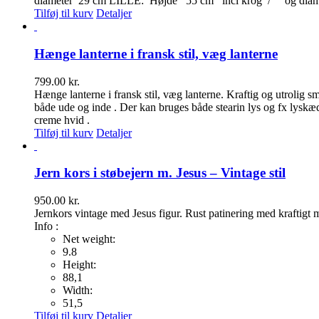
diameter 29 cm LILLE: Højde 55 cm incl krog / og dia
Tilføj til kurv
Detaljer
Hænge lanterne i fransk stil, væg lanterne
799.00
kr.
Hænge lanterne i fransk stil, væg lanterne. Kraftig og utrolig
både ude og inde . Der kan bruges både stearin lys og fx lyskæde
creme hvid .
Tilføj til kurv
Detaljer
Jern kors i støbejern m. Jesus – Vintage stil
950.00
kr.
Jernkors vintage med Jesus figur. Rust patinering med kraftigt m
Info :
Net weight
:
9.8
Height
:
88,1
Width
:
51,5
Tilføj til kurv
Detaljer