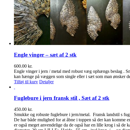
Engle vinger – sæt af 2 stk
600.00
kr.
Engle vinger i jern / metal med robust væg ophængs beslag . Smu
kan hænge på væggen som single eller i sæt som man ønsker det .
Tilføj til kurv
Detaljer
Fuglebure i jern fransk stil , Sæt af 2 stk
450.00
kr.
Smukke og robuste fuglebure i jern/metal. Fransk landstil s fugl
De har både mulighed for at åbne i toppen så der kan komme en 
er også meget anvendelige da de også har en lille krog i så de