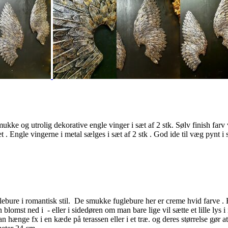
kke og utrolig dekorative engle vinger i sæt af 2 stk. Sølv finish farv
 Engle vingerne i metal sælges i sæt af 2 stk . God ide til væg pynt i s
ebure i romantisk stil. De smukke fuglebure her er creme hvid farve . F
blomst ned i - eller i sidedøren om man bare lige vil sætte et lille l
 kan hænge fx i en kæde på terassen eller i et træ. og deres størrels