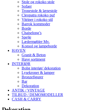
Stole og rokoko stole
Sofaer
Tronestole & lænestole
Cleopatra rokoko puf
Vitriner i rokoko stil
Barrok kommoder
Borde
Chaiselong’s
Spejle
Lædermøbler Mv.
Konsol og lampeborde
HAVEN
Granit & Beton
Have sortiment
INTERIØR
Bolig interiør/ dekoration
Lysekroner & lamper
Bronzefigurer
Bar
Dekoration
ANTIK / VINTAGE
TILBUD / DEMOMODELLER
CASH & CARRY
Dekoration