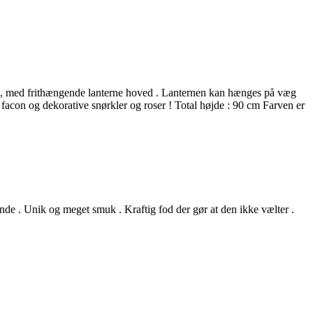
arm , med frithængende lanterne hoved . Lanternen kan hænges på væg
s facon og dekorative snørkler og roser ! Total højde : 90 cm Farven er
g inde . Unik og meget smuk . Kraftig fod der gør at den ikke vælter .