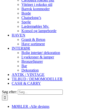
Cleopatra rokoko puf
Vitriner i rokoko stil
Barrok kommoder
Borde
Chaiselong’s
Spejle
Lædermøbler Mv.
Konsol og lampeborde
HAVEN
Granit & Beton
Have sortiment
INTERIØR
Bolig interiør/ dekoration
Lysekroner & lamper
Bronzefigurer
Bar
Dekoration
ANTIK / VINTAGE
TILBUD / DEMOMODELLER
CASH & CARRY
Søg efter:
MØBLER -Alle designs