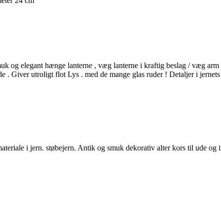
meter 24 cm
 smuk og elegant hænge lanterne , væg lanterne i kraftig beslag / væg 
 . Giver utroligt flot Lys . med de mange glas ruder ! Detaljer i jernet
ateriale i jern. støbejern. Antik og smuk dekorativ alter kors til ude o