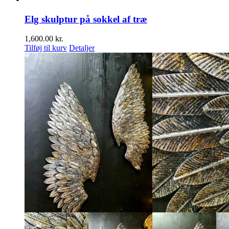
Elg skulptur på sokkel af træ
1,600.00
kr.
Tilføj til kurv
Detaljer