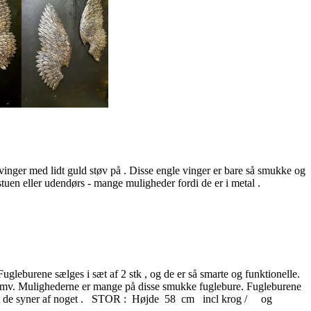
 vinger med lidt guld støv på . Disse engle vinger er bare så smukke og
tuen eller udendørs - mange muligheder fordi de er i metal .
ugleburene sælges i sæt af 2 stk , og de er så smarte og funktionelle.
ys i mv. Mulighederne er mange på disse smukke fuglebure. Fugleburene
e gør at de syner af noget . STOR : Højde 58 cm incl krog / og