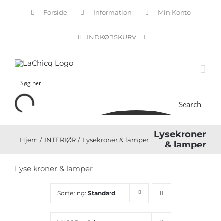
Skip
Forside
Information
Min Konto
to
content
INDKØBSKURV
Search
Lysekroner
Hjem
INTERIØR
Lysekroner & lamper
& lamper
Lyse kroner & lamper
Sortering:
Standard