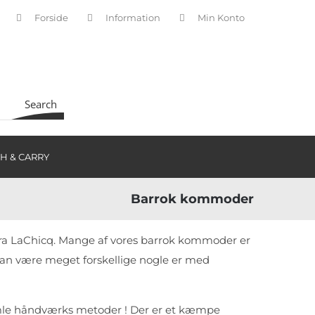
Forside
Information
Min Konto
INDKØBSKURV
Search
H & CARRY
Barrok kommoder
ra LaChicq. Mange af vores barrok kommoder er
an være meget forskellige nogle er med
gamle håndværks metoder ! Der er et kæmpe