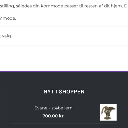
tilling, således din kommode passer til resten af dit hjem. 
kommode.
 valg.
NYT I SHOPPEN
Svane - støbe jern
700.00
kr.