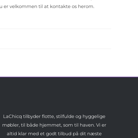
Du er velkommen til at kontakte os herom.
LaChicq tilbyder flotte, stilfulde og hyggelige
møbler, til både hjemmet, som til haven. Vi er
altid klar med et godt tilbud på dit næste