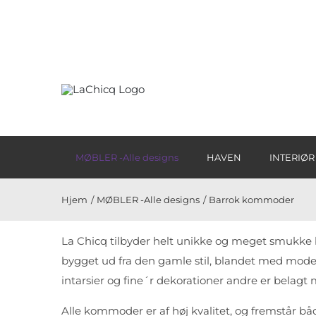
Skip
to
content
MØBLER -Alle designs
HAVEN
INTERIØR
Hjem
MØBLER -Alle designs
Barrok kommoder
La Chicq tilbyder helt unikke og meget smukke
bygget ud fra den gamle stil, blandet med mod
intarsier og fine´r dekorationer andre er belagt m
Alle kommoder er af høj kvalitet, og fremstår 