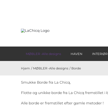
Skip
to
content
MØBLER -Alle designs
HAVEN
INTERIØR
Hjem
MØBLER -Alle designs
Borde
Smukke Borde fra La Chicq,
Flotte og unikke borde fra La Chicq fremstillet i
Alle borde er fremstillet efter gamle metoder !