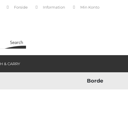
Forside
Information
Min Konto
INDKØBSKURV
Search
H & CARRY
Borde