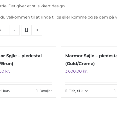
e .Det giver et stilsikkert design.
du velkommen til at ringe til os eller komme og se dem på vo
r
r Søjle – piedestal
Marmor Søjle – piedest
/Brun)
(Guld/Creme)
.00
kr.
3,600.00
kr.
 til kurv
Detaljer
Tilføj til kurv