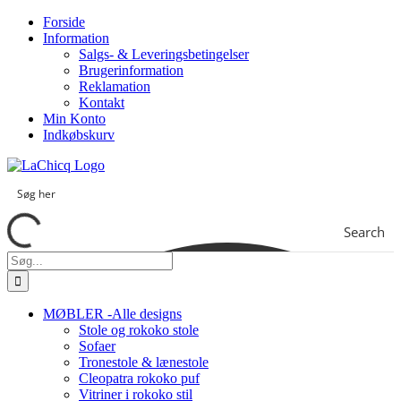
Skip
Forside
to
Information
content
Salgs- & Leveringsbetingelser
Brugerinformation
Reklamation
Kontakt
Min Konto
Indkøbskurv
Search
Søg
efter:
MØBLER -Alle designs
Stole og rokoko stole
Sofaer
Tronestole & lænestole
Cleopatra rokoko puf
Vitriner i rokoko stil