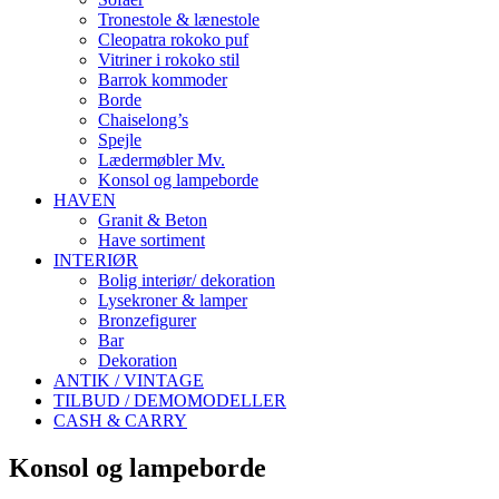
Tronestole & lænestole
Cleopatra rokoko puf
Vitriner i rokoko stil
Barrok kommoder
Borde
Chaiselong’s
Spejle
Lædermøbler Mv.
Konsol og lampeborde
HAVEN
Granit & Beton
Have sortiment
INTERIØR
Bolig interiør/ dekoration
Lysekroner & lamper
Bronzefigurer
Bar
Dekoration
ANTIK / VINTAGE
TILBUD / DEMOMODELLER
CASH & CARRY
Konsol og lampeborde