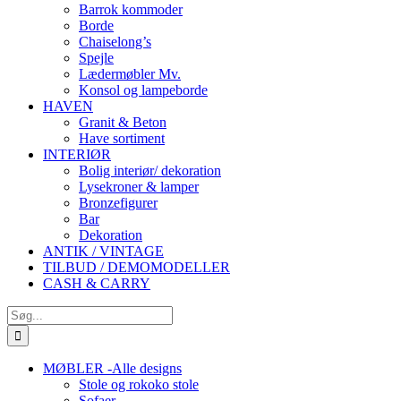
Barrok kommoder
Borde
Chaiselong’s
Spejle
Lædermøbler Mv.
Konsol og lampeborde
HAVEN
Granit & Beton
Have sortiment
INTERIØR
Bolig interiør/ dekoration
Lysekroner & lamper
Bronzefigurer
Bar
Dekoration
ANTIK / VINTAGE
TILBUD / DEMOMODELLER
CASH & CARRY
Søg
efter:
MØBLER -Alle designs
Stole og rokoko stole
Sofaer