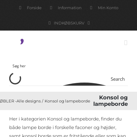
Skip
Forside
Information
Min Konto
to
content
INDKØBSKURV
Search
Konsol og
ØBLER -Alle designs
Konsol og lampeborde
lampeborde
Her i kategorien Konsol og lampeborde, finder du
både lampe borde i forskelle faconer og højder,
samt konsol borde som er fritstående eller som kan