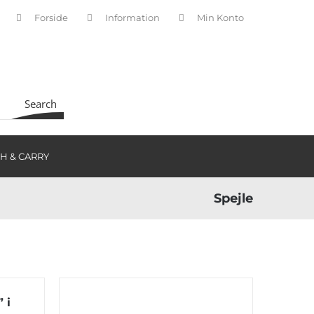
Forside
Information
Min Konto
INDKØBSKURV
Search
H & CARRY
Spejle
 i