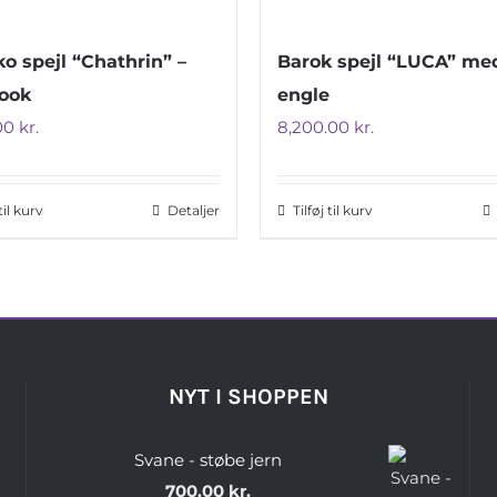
o spejl “Chathrin” –
Barok spejl “LUCA” me
look
engle
.00
kr.
8,200.00
kr.
 til kurv
Detaljer
Tilføj til kurv
NYT I SHOPPEN
Svane - støbe jern
700.00
kr.