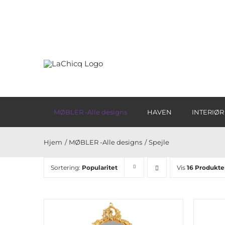
Skip
to
content
MØBLER -Alle designs
HAVEN
INTERIØR
Hjem
MØBLER -Alle designs
Spejle
Sortering:
Popularitet
Vis
16 Produkte