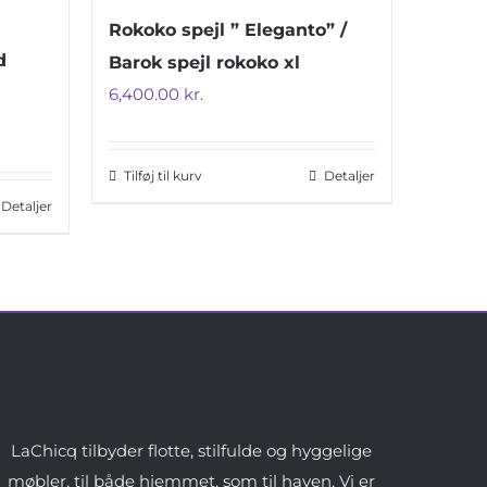
Rokoko spejl ” Eleganto” /
d
Barok spejl rokoko xl
6,400.00
kr.
Tilføj til kurv
Detaljer
Detaljer
LaChicq tilbyder flotte, stilfulde og hyggelige
møbler, til både hjemmet, som til haven. Vi er