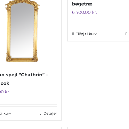
bøgetræ
6,400.00
kr.
Tilføj til kurv
o spejl “Chathrin” –
look
.00
kr.
 til kurv
Detaljer