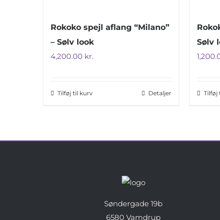
Rokoko spejl aflang “Milano”
Rokok
– Sølv look
Sølv 
4,200.00
kr.
1,200
Tilføj til kurv
Detaljer
Tilføj
Søndergade 19b
6580 Vamdrup