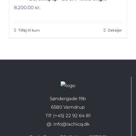
8,200.00
kr.
Tilføj til kurv
Detaljer
Søndergade 19b
6580 Vamdrup
Tlf: (+45) 22 92 64 81
@: info@lachicq.dk