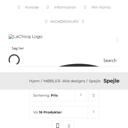
Skip
Forside
Information
Min Konto
to
content
INDKØBSKURV
Search
Spejle
Hjem
MØBLER -Alle designs
Spejle
Sortering:
Pris
Vis
16 Produkter