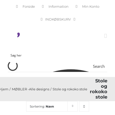
Skip
Forside
Information
Min Konto
to
content
INDKØBSKURV
Search
Stole
og
Hjem
MØBLER -Alle designs
Stole og rokoko stole
rokoko
stole
Sortering:
Navn