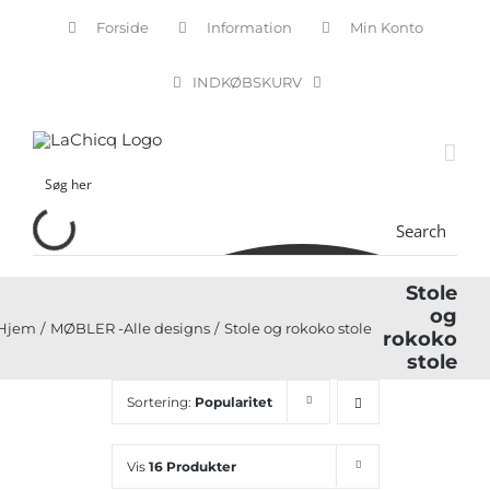
Skip
Forside
Information
Min Konto
to
content
INDKØBSKURV
Search
Stole
og
Hjem
MØBLER -Alle designs
Stole og rokoko stole
rokoko
stole
Sortering:
Popularitet
Vis
16 Produkter