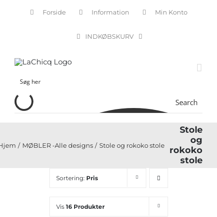
Skip
Forside
Information
Min Konto
to
content
INDKØBSKURV
Search
Stole
og
Hjem
MØBLER -Alle designs
Stole og rokoko stole
rokoko
stole
Sortering:
Pris
Vis
16 Produkter