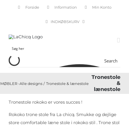
Skip
Forside
Information
Min Konto
to
content
INDKØBSKURV
Search
Tronestole
&
MØBLER -Alle designs
Tronestole & lænestole
lænestole
Tronestole rokoko er vores succes !
Rokoko trone stole fra La chicq. Smukke og dejlige
store comfortable læne stole i rokoko stil . Trone stol