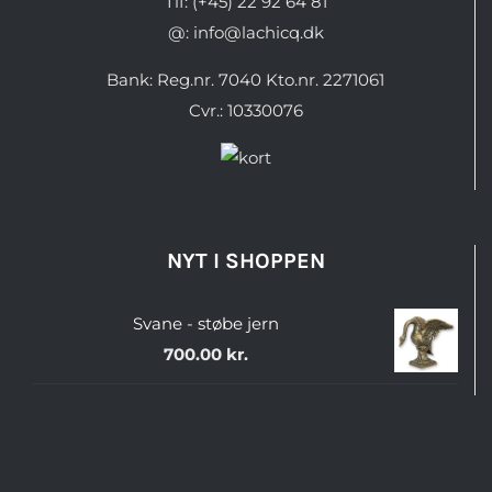
Tlf: (+45) 22 92 64 81
@: info@lachicq.dk
Bank: Reg.nr. 7040 Kto.nr. 2271061
Cvr.: 10330076
NYT I SHOPPEN
Svane - støbe jern
700.00
kr.