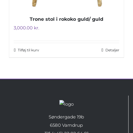
Trone stol i rokoko guld/ guld
3,000.00
kr.
Tilføj til kurv
Detaljer
Søndergade 19b
6580 Vamdrup