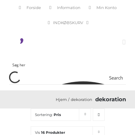
Skip
Forside
Information
Min Konto
to
content
INDKØBSKURV
Search
dekoration
Hjem
dekoration
Sortering:
Pris
Vis
16 Produkter