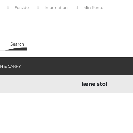
Forside
Information
Min Konto
INDKØBSKURV
Search
H & CARRY
læne stol