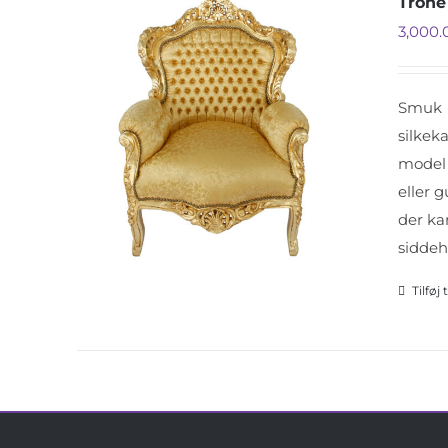
Trone 
3,000
Smuk R
silkek
model 
eller 
der ka
sidde
Tilføj 