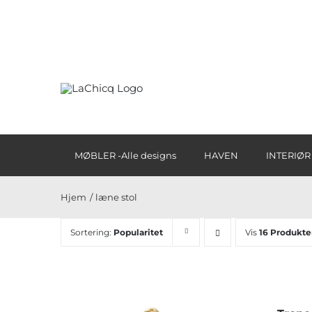
Skip
to
content
MØBLER -Alle designs
HAVEN
INTERIØR
Hjem
læne stol
Sortering:
Popularitet
Vis
16 Produkte