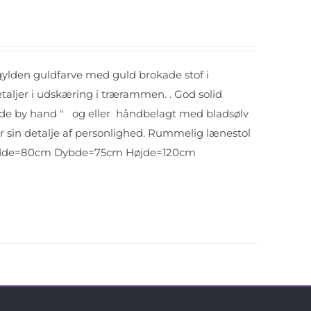
gylden guldfarve med guld brokade stof i
etaljer i udskæring i trærammen. . God solid
made by hand " og eller håndbelagt med bladsølv
er sin detalje af personlighed. Rummelig lænestol
 Bredde=80cm Dybde=75cm Højde=120cm