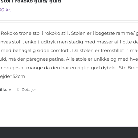
stol i rokoko guld/ guld
.00
kr.
okoko trone stol i rokoko stil . Stolen er i bøgetræ ramme/ 
anvas stof , enkelt udtryk men stadig med masser af flotte d
med behagelig sidde comfort . Da stolen er fremstillet " 
guld, må der påregnes patina. Alle stole er unikke og med hv
n bruges af mange da den har en rigtig god dybde . Str:
højde=52cm
til kurv
Detaljer