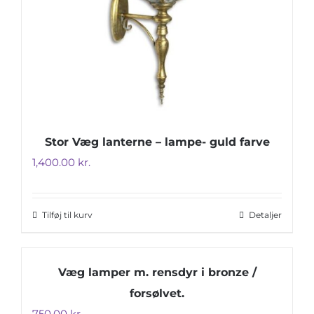
Stor Væg lanterne – lampe- guld farve
1,400.00
kr.
Tilføj til kurv
Detaljer
Væg lamper m. rensdyr i bronze /
forsølvet.
750.00
kr.