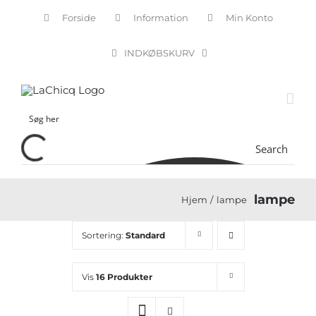
Skip
Forside
Information
Min Konto
to
content
INDKØBSKURV
Search
lampe
Hjem
lampe
Sortering:
Standard
Vis
16 Produkter