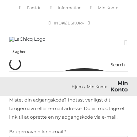
Skip
Forside
Information
Min Konto
to
content
INDKØBSKURV
Search
Min
Hjem
Min Konto
Konto
Mistet din adgangskode? Indtast venligst dit
brugernavn eller e-mail adresse. Du vil modtage et
link til at oprette en ny adgangskode via e-mail.
Påkrævet
Brugernavn eller e-mail
*