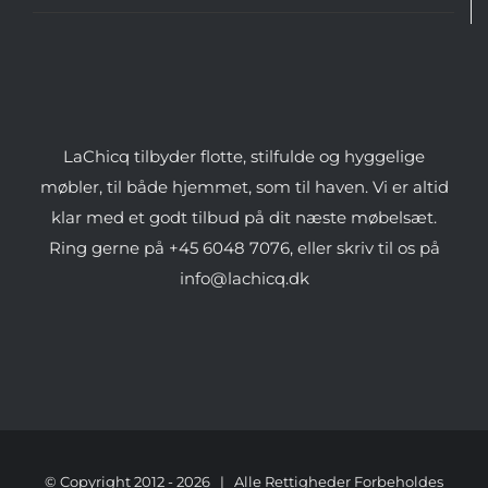
LaChicq tilbyder flotte, stilfulde og hyggelige
møbler, til både hjemmet, som til haven. Vi er altid
klar med et godt tilbud på dit næste møbelsæt.
Ring gerne på +45 6048 7076, eller skriv til os på
info@lachicq.dk
© Copyright 2012 -
2026 | Alle Rettigheder Forbeholdes