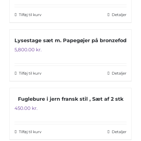
Tilføj til kurv
Detaljer
Lysestage sæt m. Papegøjer på bronzefod
5,800.00
kr.
Tilføj til kurv
Detaljer
Fuglebure i jern fransk stil , Sæt af 2 stk
450.00
kr.
Tilføj til kurv
Detaljer