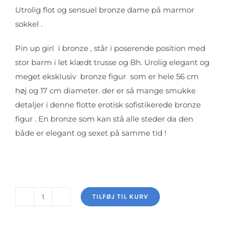
Utrolig flot og sensuel bronze dame på marmor
sokkel .
Pin up girl i bronze , står i poserende position med
stor barm i let klædt trusse og Bh. Urolig elegant og
meget eksklusiv bronze figur som er hele 56 cm
høj og 17 cm diameter. der er så mange smukke
detaljer i denne flotte erotisk sofistikerede bronze
figur . En bronze som kan stå alle steder da den
både er elegant og sexet på samme tid !
TILFØJ TIL KURV
Bronze
dame