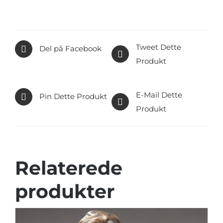
Tweet Dette
Del på Facebook
Produkt
E-Mail Dette
Pin Dette Produkt
Produkt
Relaterede
produkter