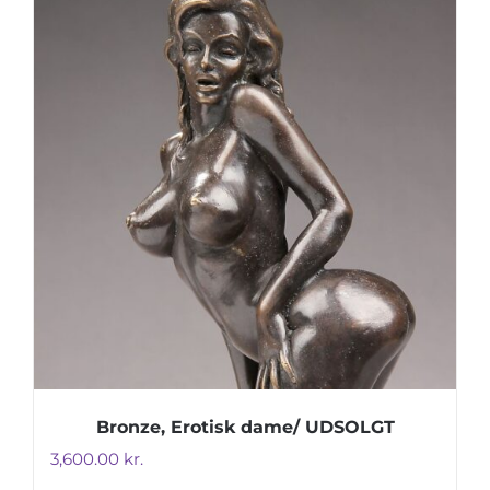
Bronze, Erotisk dame/ UDSOLGT
3,600.00
kr.