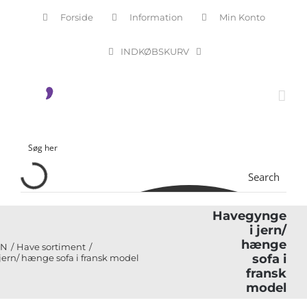
Skip
Forside
Information
Min Konto
to
content
INDKØBSKURV
Search
Havegynge
i jern/
hænge
EN
Have sortiment
sofa i
ern/ hænge sofa i fransk model
fransk
model