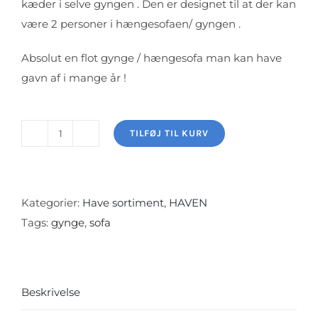
kæder i selve gyngen . Den er designet til at der kan
være 2 personer i hængesofaen/ gyngen .
Absolut en flot gynge / hængesofa man kan have
gavn af i mange år !
TILFØJ TIL KURV
Havegynge
i
jern/
hænge
Kategorier:
Have sortiment
,
HAVEN
sofa
Tags:
gynge
,
sofa
i
fransk
model
Beskrivelse
antal