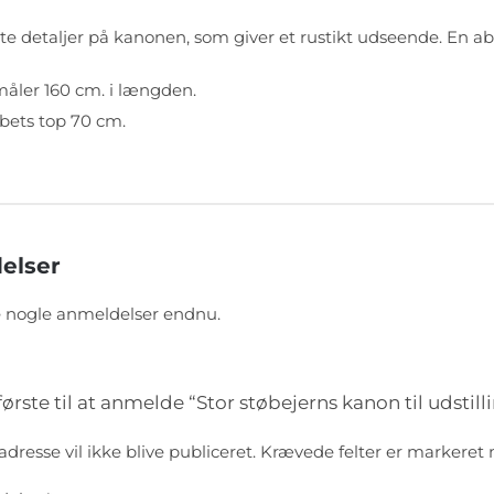
te detaljer på kanonen, som giver et rustikt udseende. En a
åler 160 cm. i længden.
øbets top 70 cm.
elser
e nogle anmeldelser endnu.
ørste til at anmelde “Stor støbejerns kanon til udstill
dresse vil ikke blive publiceret.
Krævede felter er markere