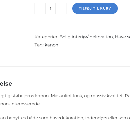
TILFØJ TIL KURV
Stor
støbejerns
kanon
til
Kategorier:
Bolig interiør/ dekoration
,
Have s
udstilling
Tag:
kanon
antal
else
ægtig støbejerns kanon. Maskulint look, og massiv kvalitet. Pa
non-interesserede.
n benyttes både som havedekoration, indendørs eller som d