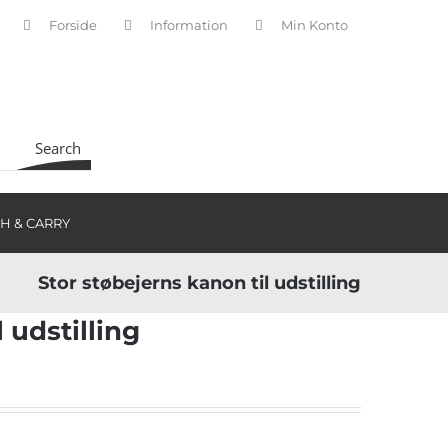
Forside
Information
Min Konto
INDKØBSKURV
Search
H & CARRY
Stor støbejerns kanon til udstilling
 udstilling