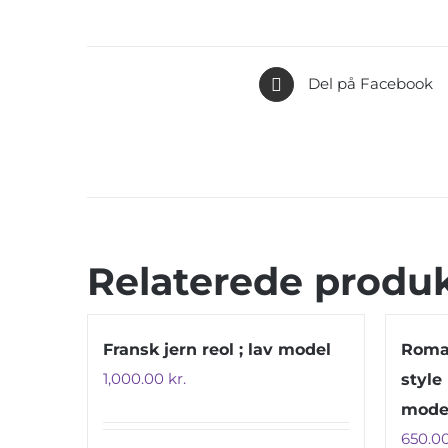
Del på Facebook
Relaterede produ
Fransk jern reol ; lav model
Roman
1,000.00
kr.
style
mode
650.0