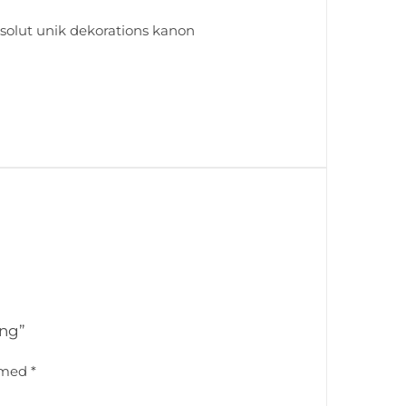
bsolut unik dekorations kanon
ing”
t med
*