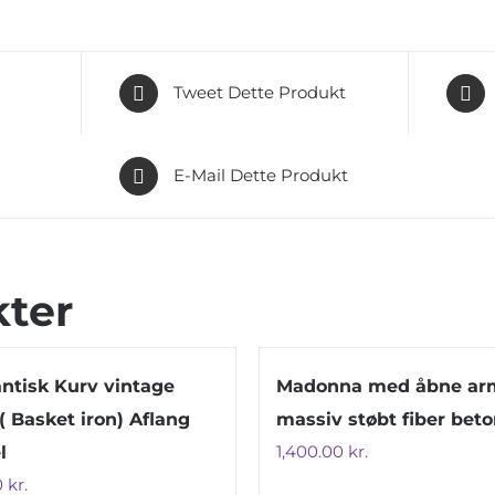
Tweet Dette Produkt
E-Mail Dette Produkt
kter
tisk Kurv vintage
Madonna med åbne arm
 ( Basket iron) Aflang
massiv støbt fiber beto
1,400.00
kr.
l
0
kr.