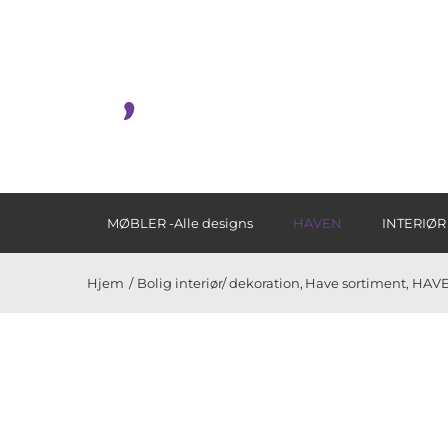
Skip
to
content
MØBLER -Alle designs
HAVEN
INTERIØR
Hjem
Bolig interiør/ dekoration
Have sortiment
HAV