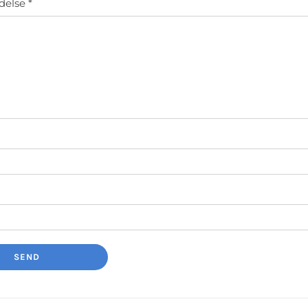
delse
*