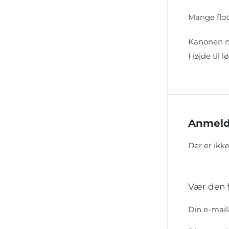
Mange flot
Kanonen m
Højde til l
Anmeld
Der er ikk
Vær den f
Din e-maila