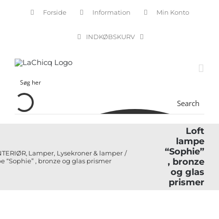
Skip
Forside
Information
Min Konto
to
content
INDKØBSKURV
Search
Loft
lampe
“Sophie”
NTERIØR
Lamper
Lysekroner & lamper
, bronze
e “Sophie” , bronze og glas prismer
og glas
prismer