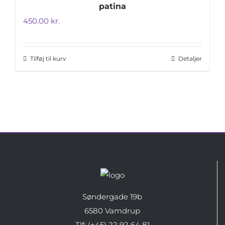
patina
450.00
kr.
Tilføj til kurv
Detaljer
Søndergade 19b
6580 Vamdrup
Tlf: (+45) 22 92 64 81