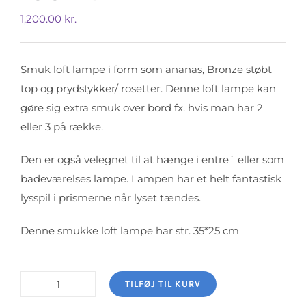
1,200.00
kr.
Smuk loft lampe i form som ananas, Bronze støbt
top og prydstykker/ rosetter. Denne loft lampe kan
gøre sig extra smuk over bord fx. hvis man har 2
eller 3 på række.
Den er også velegnet til at hænge i entre´ eller som
badeværelses lampe. Lampen har et helt fantastisk
lysspil i prismerne når lyset tændes.
Denne smukke loft lampe har str. 35*25 cm
TILFØJ TIL KURV
Loft