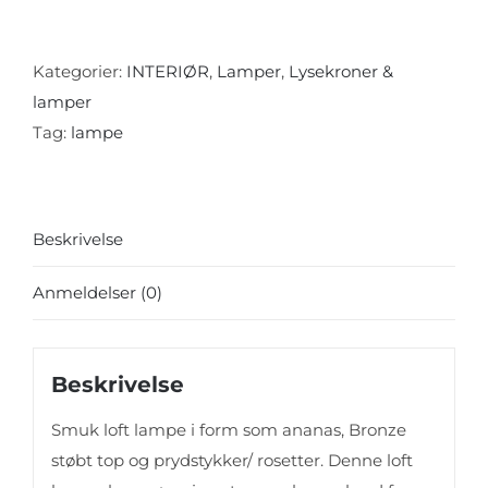
lampe
"Sophie"
,
Kategorier:
INTERIØR
,
Lamper
,
Lysekroner &
bronze
lamper
og
Tag:
lampe
glas
prismer
antal
Beskrivelse
Anmeldelser (0)
Beskrivelse
Smuk loft lampe i form som ananas, Bronze
støbt top og prydstykker/ rosetter. Denne loft